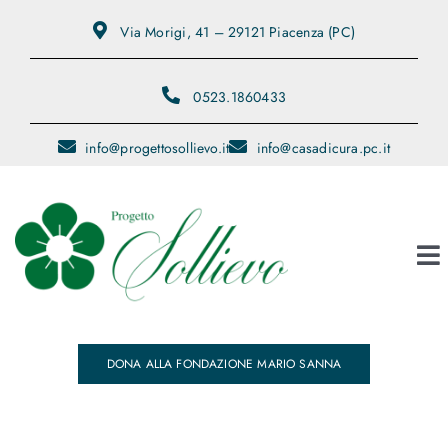
Salta
Via Morigi, 41 – 29121 Piacenza (PC)
al
contenuto
0523.1860433
info@progettosollievo.it
info@casadicura.pc.it
To
Na
Contatti
DONA ALLA FONDAZIONE MARIO SANNA